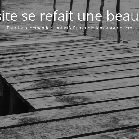
site se refait une beaut
Pour toute demande : contact[at]unstudiodanslaprairie.com